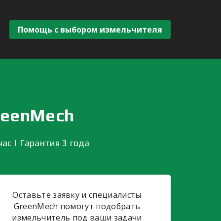
Помощь с выбором измельчителя
reenMech
ас | Гарантия 3 года
Оставьте заявку и специалисты
GreenMech помогут подобрать
измельчитель под ваши задачи