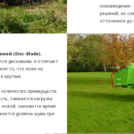
нововведения -
решений, но со
отточенное до 
жей (Disc-Blade).
ся дисковыми, и отличает
еля то, что ножи на
а круглые.
 количество преимуществ:
сть, снижается нагрузка
с ножей, снижаются время
ижается уровень шума при