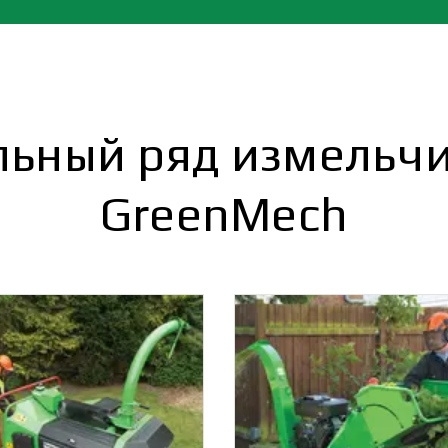
ьный ряд измельч
GreenMech