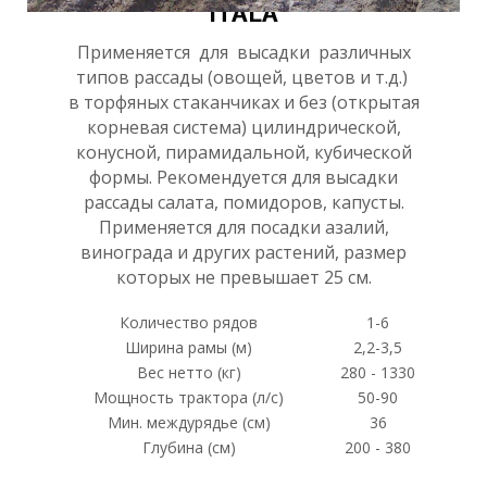
Й
ITALA
Применяется для высадки различных
типов рассады (овощей, цветов и т.д.)
в торфяных стаканчиках и без (открытая
корневая система) цилиндрической,
конусной, пирамидальной, кубической
формы. Рекомендуется для высадки
рассады салата, помидоров, капусты.
Применяется для посадки азалий,
винограда и других растений, размер
которых не превышает 25 см.
Количество рядов
1-6
Ширина рамы (м)
2,2-3,5
Вес нетто (кг)
280 - 1330
Мощность трактора (л/с)
50-90
Мин. междурядье (см)
36
Глубина (см)
200 - 380