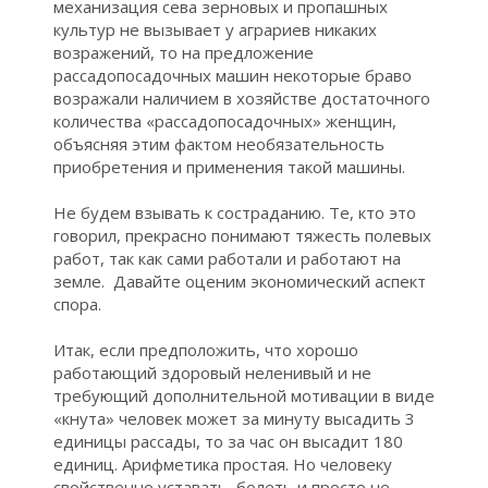
механизация сева зерновых и пропашных
культур не вызывает у аграриев никаких
возражений, то на предложение
рассадопосадочных машин некоторые браво
возражали наличием в хозяйстве достаточного
G
количества «рассадопосадочных» женщин,
объясняя этим фактом необязательность
приобретения и применения такой машины.
Не будем взывать к состраданию. Те, кто это
говорил, прекрасно понимают тяжесть полевых
работ, так как сами работали и работают на
земле. Давайте оценим экономический аспект
спора.
Итак, если предположить, что хорошо
работающий здоровый неленивый и не
требующий дополнительной мотивации в виде
«кнута» человек может за минуту высадить 3
единицы рассады, то за час он высадит 180
единиц. Арифметика простая. Но человеку
свойственно уставать, болеть и просто не