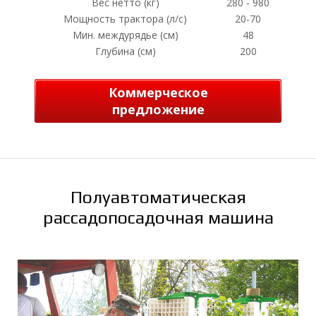
О
Вес нетто (кг)
280 - 980
Мощность трактора (л/с)
20-70
Мин. междурядье (см)
48
Глубина (см)
200
Коммерческое
предложение
Полуавтоматическая
рассадопосадочная машина